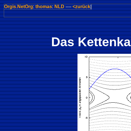
Orgis.NetOrg
:
thomas
:
NLD
----
<zurück
|
Das Kettenka