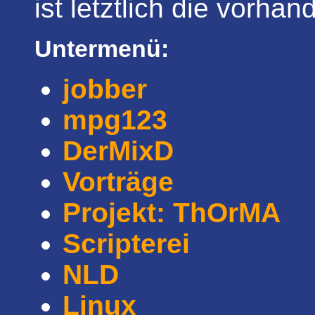
ist letztlich die vorha
Untermenü:
jobber
mpg123
DerMixD
Vorträge
Projekt: ThOrMA
Scripterei
NLD
Linux