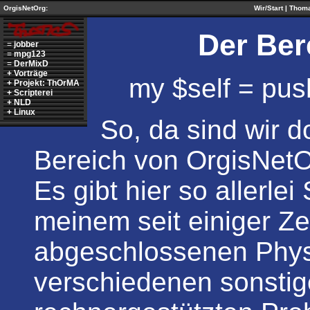
OrgisNetOrg:
Wir/Start
|
Thom
Der Ber
=
jobber
=
mpg123
=
DerMixD
+
Vorträge
my $self = pus
+
Projekt: ThOrMA
+
Scripterei
+
NLD
+
Linux
So, da sind wir 
Bereich von OrgisNetO
Es gibt hier so allerle
meinem seit einiger Ze
abgeschlossenen Phys
verschiedenen sonstig